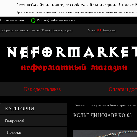
Этот веб-сайт использует cookie-файлы и сервис Яндекс 
При использовании данного сайта вы подтверждаете свое согласие на использо
Наши магазины:
Piercingmarket — пирсинг
Добро пожаловать, Гость! (
Вход
|
Регистрация
)
У вас
0
₽
бонусов
Как сделать заказ
Оплата и дос
Главная
»
Бижутерия
»
Бижутерия из раз
КАТЕГОРИИ
КОЛЬЕ ДИНОЗАВР КО-03
Распродажа!
- Новинки -