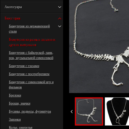
Аксессуары
Бижутерия
Бижутерия из нержавеющей
стали
Бижутерия из разных сплавов и
других материалов
Бижутерия с байкерской, панк,
рок, музыкальной символикой
Бижутерия с глазами
Бижутерия с посеребрением
Бижутерия с символикой игр и
фильмов
Брелоки
Броши, значки
Бусины, подвесы, фурнитура
Запонки
Колье, ожерелья