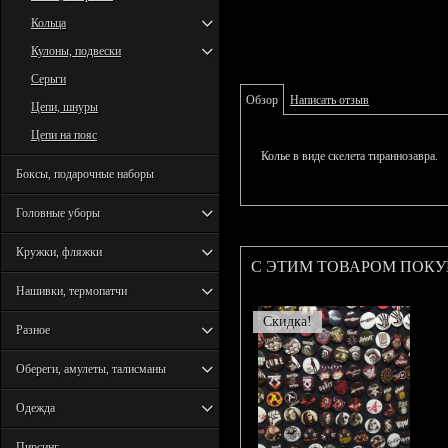
Кольца
Кулоны, подвески
Серьги
Обзор
Написать отзыв
Цепи, шнуры
Цепи на пояс
Колье в виде скелета тираннозавра.
Боксы, подарочные наборы
Головные уборы
Кружки, фляжки
С ЭТИМ ТОВАРОМ ПОК
Нашивки, термопатчи
Скидка!
Разное
Обереги, амулеты, талисманы
Одежда
Пирсинг