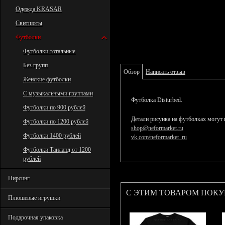
Одежда KRASAR
Свитшоты
Футболки
Футболки тотальные
Без групп
Обзор
Написать отзыв
Женские футболки
С музыкальными группами
Футболка Disturbed.
Футболки по 900 рублей
Детали рисунка на футболках могут 
Футболки по 1200 рублей
shop@neformarket.ru
Футболки 1400 рублей
vk.com/neformarket_ru
Футболки Таиланд от 1200
рублей
Пирсинг
С ЭТИМ ТОВАРОМ ПОК
Плюшевые игрушки
Подарочная упаковка