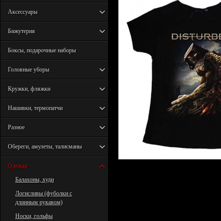
Аксессуары
Бижутерия
Боксы, подарочные наборы
Головные уборы
Кружки, фляжки
Нашивки, термопатчи
Разное
Обереги, амулеты, талисманы
Одежда
Балахоны, худи
Логнсливы (фуболки с
длинным рукавом)
Носки, гольфы