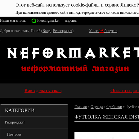
Этот веб-сайт использует cookie-файлы и сервис Яндекс 
При использовании данного сайта вы подтверждаете свое согласие на использо
Наши магазины:
Piercingmarket — пирсинг
Добро пожаловать, Гость! (
Вход
|
Регистрация
)
У вас
0
₽
бонусов
Как сделать заказ
Оплата и дос
Главная
»
Одежда
»
Футболки
» Футболк
КАТЕГОРИИ
ФУТБОЛКА ЖЕНСКАЯ DIS
Распродажа!
- Новинки -