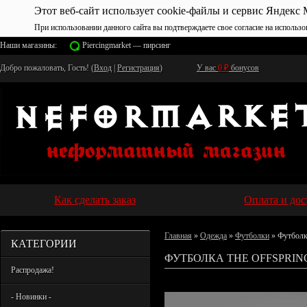
Этот веб-сайт использует cookie-файлы и сервис Яндекс 
При использовании данного сайта вы подтверждаете свое согласие на использо
Наши магазины:
Piercingmarket — пирсинг
Добро пожаловать, Гость! (
Вход
|
Регистрация
)
У вас
0
₽
бонусов
Как сделать заказ
Оплата и дос
Главная
»
Одежда
»
Футболки
» Футболк
КАТЕГОРИИ
ФУТБОЛКА THE OFFSPRIN
Распродажа!
- Новинки -