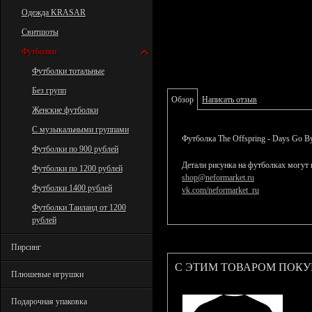
Одежда KRASAR
Свитшоты
Футболки
Футболки тотальные
Без групп
Обзор
Написать отзыв
Женские футболки
С музыкальными группами
Футболка The Offspring - Days Go B
Футболки по 900 рублей
Детали рисунка на футболках могут 
Футболки по 1200 рублей
shop@neformarket.ru
Футболки 1400 рублей
vk.com/neformarket_ru
Футболки Таиланд от 1200
рублей
Пирсинг
С ЭТИМ ТОВАРОМ ПОК
Плюшевые игрушки
Подарочная упаковка