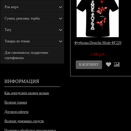
Рок мерч
Сумки, рюкзаки, торбы
Тату
Товары по темам
Футболка Depeche Mode ФГ229
Для самовывоза; подарочные
1 200 руб.
сертификаты
ИНФОРМАЦИЯ
Как определить размер кольца
Возврат товара
Договор-оферта
Возврат денежных средств
Политика обработки персональных