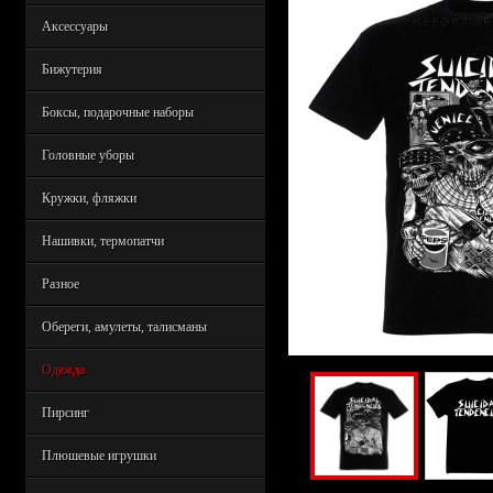
Аксессуары
Бижутерия
Боксы, подарочные наборы
Головные уборы
Кружки, фляжки
Нашивки, термопатчи
Разное
Обереги, амулеты, талисманы
Одежда
Пирсинг
Плюшевые игрушки