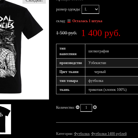
размер одежды:
склад:
Осталась 1 штука
1 400 руб.
1 500 руб.
тип
шелкография
нанесения
производство
Узбекистан
Цвет ткани
черный
тип товара
футболка
ткань
трикотаж (хлопок 100%)
Количество:
Категории:
Футболки
,
Футболки 1400 рублей