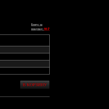
Бонус за
₽
покупку:
98