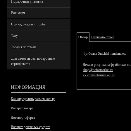
Подарочная упаковка
Рок мерч
Сумки, рюкзаки, торбы
Тату
Обзор
Написать отзыв
Товары по темам
Футболка Suicidal Tendencies.
Для самовывоза; подарочные
сертификаты
Детали рисунка на футболках мо
shop@neformarket.ru
vk.com/neformarket_ru
ИНФОРМАЦИЯ
Как определить размер кольца
Возврат товара
Договор-оферта
Возврат денежных средств