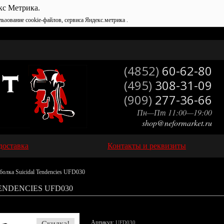
кс Метрика.
льзование cookie-файлов, сервиса Яндекс.метрика .
(4852)
60-62-80
(495)
308-31-09
(909)
277-36-66
Пн—Пт 11:00—19:00
shop@neformarket.ru
доставка
Контакты и реквизиты
олка Suicidal Tendencies UFD030
ENDENCIES UFD030
Артикул:
Скидка!
UFD030