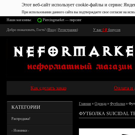
Этот веб-сайт использует cookie-файлы и сервис Янде
При использовании данного сайта вы подтверждаете свое согласие на испо
Наши магазины:
Piercingmarket — пирсинг
Добро пожаловать, Гость! (
Вход
|
Регистрация
)
У вас
0
₽
бонусов
Как сделать заказ
Оплата и 
Главная
»
Одежда
»
Футболки
» Футб
КАТЕГОРИИ
ФУТБОЛКА SUICIDAL T
Распродажа!
- Новинки -