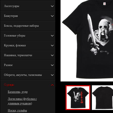
Аксессуары
Бижутерия
Боксы, подарочные наборы
Головные уборы
Кружки, фляжки
Нашивки, термопатчи
Разное
Обереги, амулеты, талисманы
Одежда
Балахоны, худи
Логнсливы (фуболки с
длинным рукавом)
Носки, гольфы