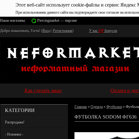
Этот веб-сайт использует cookie-файлы и сервис Яндекс 
При использовании данного сайта вы подтверждаете свое согласие на использо
Наши магазины:
Piercingmarket — пирсинг
Добро пожаловать, Гость! (
Вход
|
Регистрация
)
У вас
0
₽
бонусов
Как сделать заказ
Оплата и дос
Главная
»
Одежда
»
Футболки
» Футбол
КАТЕГОРИИ
ФУТБОЛКА SODOM ФГ636
Распродажа!
- Новинки -