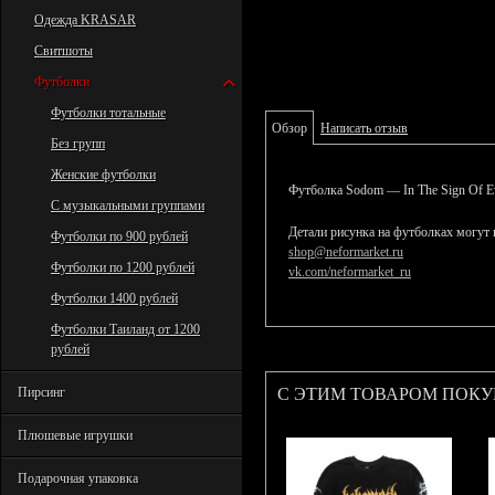
Одежда KRASAR
Свитшоты
Футболки
Футболки тотальные
Обзор
Написать отзыв
Без групп
Женские футболки
Футболка Sodom — In The Sign Of Ev
С музыкальными группами
Детали рисунка на футболках могут 
Футболки по 900 рублей
shop@neformarket.ru
Футболки по 1200 рублей
vk.com/neformarket_ru
Футболки 1400 рублей
Футболки Таиланд от 1200
рублей
С ЭТИМ ТОВАРОМ ПОК
Пирсинг
Плюшевые игрушки
Подарочная упаковка