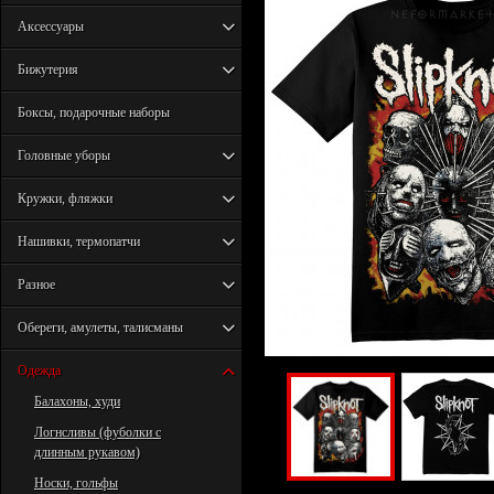
Аксессуары
Бижутерия
Боксы, подарочные наборы
Головные уборы
Кружки, фляжки
Нашивки, термопатчи
Разное
Обереги, амулеты, талисманы
Одежда
Балахоны, худи
Логнсливы (фуболки с
длинным рукавом)
Носки, гольфы