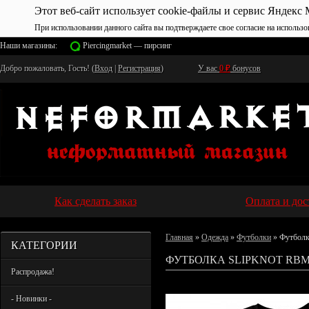
Этот веб-сайт использует cookie-файлы и сервис Яндекс 
При использовании данного сайта вы подтверждаете свое согласие на использо
Наши магазины:
Piercingmarket — пирсинг
Добро пожаловать, Гость! (
Вход
|
Регистрация
)
У вас
0
₽
бонусов
Как сделать заказ
Оплата и дос
Главная
»
Одежда
»
Футболки
» Футболк
КАТЕГОРИИ
ФУТБОЛКА SLIPKNOT RBM
Распродажа!
- Новинки -