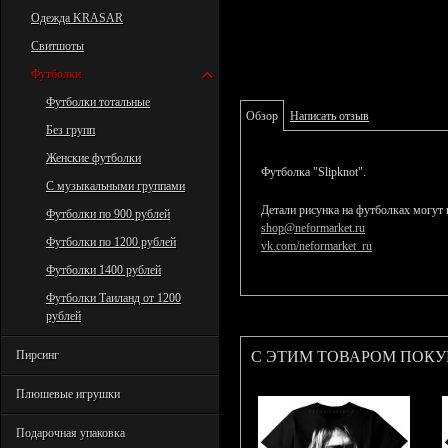
Одежда KRASAR
Свитшоты
Футболки
Футболки тотальные
Обзор
Написать отзыв
Без групп
Женские футболки
Футболка "Slipknot".
С музыкальными группами
Детали рисунка на футболках могут 
Футболки по 900 рублей
shop@neformarket.ru
Футболки по 1200 рублей
vk.com/neformarket_ru
Футболки 1400 рублей
Футболки Таиланд от 1200
рублей
С ЭТИМ ТОВАРОМ ПОК
Пирсинг
Плюшевые игрушки
Подарочная упаковка