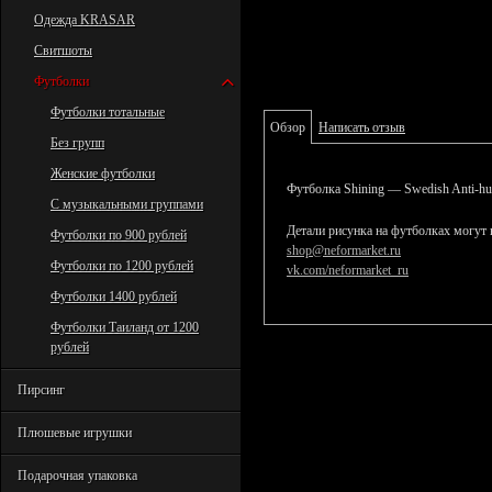
Одежда KRASAR
Свитшоты
Футболки
Футболки тотальные
Обзор
Написать отзыв
Без групп
Женские футболки
Футболка Shining — Swedish Anti-hum
С музыкальными группами
Детали рисунка на футболках могут 
Футболки по 900 рублей
shop@neformarket.ru
Футболки по 1200 рублей
vk.com/neformarket_ru
Футболки 1400 рублей
Футболки Таиланд от 1200
рублей
Пирсинг
Плюшевые игрушки
Подарочная упаковка