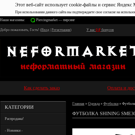
Этот веб-сайт использует cookie-файлы и сервис Яндекс 
При использовании данного сайта вы подтверждаете свое согласие на использо
Наши магазины:
Piercingmarket — пирсинг
Добро пожаловать, Гость! (
Вход
|
Регистрация
)
У вас
0
₽
бонусов
Как сделать заказ
Оплата и дос
Главная
»
Одежда
»
Футболки
» Футболк
КАТЕГОРИИ
ФУТБОЛКА SHINING SME3
Распродажа!
- Новинки -