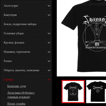
Аксессуары
Бижутерия
Боксы, подарочные наборы
Головные уборы
Кружки, фляжки
Нашивки, термопатчи
Разное
Обереги, амулеты, талисманы
Одежда
Балахоны, худи
Логнсливы (фуболки с
длинным рукавом)
Носки, гольфы