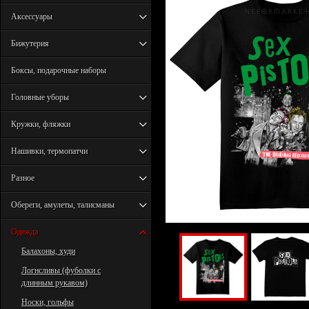
Аксессуары
Бижутерия
Боксы, подарочные наборы
Головные уборы
Кружки, фляжки
Нашивки, термопатчи
Разное
Обереги, амулеты, талисманы
Одежда
Балахоны, худи
Логнсливы (фуболки с
длинным рукавом)
Носки, гольфы