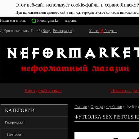
Этот веб-сайт использует cookie-файлы и сервис Яндекс 
При использовании данного сайта вы подтверждаете свое согласие на использо
Наши магазины:
Piercingmarket — пирсинг
Добро пожаловать, Гость! (
Вход
|
Регистрация
)
У вас
0
₽
бонусов
Как сделать заказ
Оплата и дос
Главная
»
Одежда
»
Футболки
» Футболк
КАТЕГОРИИ
ФУТБОЛКА SEX PISTOLS R
Распродажа!
- Новинки -