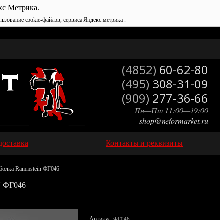
кс Метрика.
льзование cookie-файлов, сервиса Яндекс.метрика .
(4852)
60-62-80
(495)
308-31-09
(909)
277-36-66
Пн—Пт 11:00—19:00
shop@neformarket.ru
доставка
Контакты и реквизиты
болка Rammstein ФГ046
 ФГ046
Артикул:
ФГ046