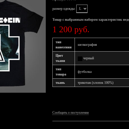
размер одежды:
Товар с выбранным набором характеристик нед
1 200 руб.
тип
шелкография
нанесения
Цвет
черный
ткани
тип
футболка
товара
ткань
трикотаж (хлопок 100%)
Сообщить о поступлении