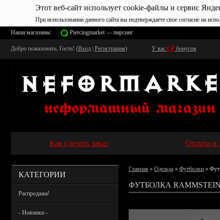
Этот веб-сайт использует cookie-файлы и сервис Янде
При использовании данного сайта вы подтверждаете свое согласие на испо
Наши магазины:
Piercingmarket — пирсинг
Добро пожаловать, Гость! (
Вход
|
Регистрация
)
У вас
0
₽
бонусов
Как сделать заказ
Оплата и 
Главная
»
Одежда
»
Футболки
» Фут
КАТЕГОРИИ
ФУТБОЛКА RAMMSTEIN
Распродажа!
- Новинки -