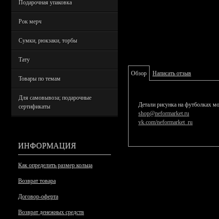
Подарочная упаковка
Рок мерч
Сумки, рюкзаки, торбы
Тату
Обзор
Написать отзыв
Товары по темам
Для самовывоза; подарочные
Детали рисунка на футболках мо
сертификаты
shop@neformarket.ru
vk.com/neformarket_ru
ИНФОРМАЦИЯ
Как определить размер кольца
Возврат товара
Договор-оферта
Возврат денежных средств