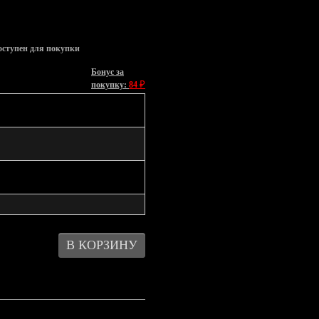
оступен для покупки
Бонус за
₽
покупку:
84