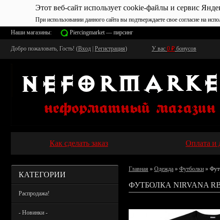
Этот веб-сайт использует cookie-файлы и сервис Янде
При использовании данного сайта вы подтверждаете свое согласие на испо
Наши магазины:
Piercingmarket — пирсинг
Добро пожаловать, Гость! (
Вход
|
Регистрация
)
У вас
0
₽
бонусов
Как сделать заказ
Оплата и 
Главная
»
Одежда
»
Футболки
» Фут
КАТЕГОРИИ
ФУТБОЛКА NIRVANA RB
Распродажа!
- Новинки -