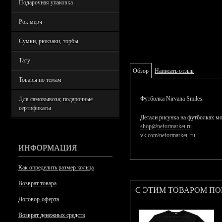
Подарочная упаковка
Рок мерч
Сумки, рюкзаки, торбы
Тату
Обзор
Написать отзыв
Товары по темам
Футболка Nirvana Smiles.
Для самовывоза; подарочные
сертификаты
Детали рисунка на футболках мо
shop@neformarket.ru
vk.com/neformarket_ru
ИНФОРМАЦИЯ
Как определить размер кольца
Возврат товара
С ЭТИМ ТОВАРОМ П
Договор-оферта
Возврат денежных средств