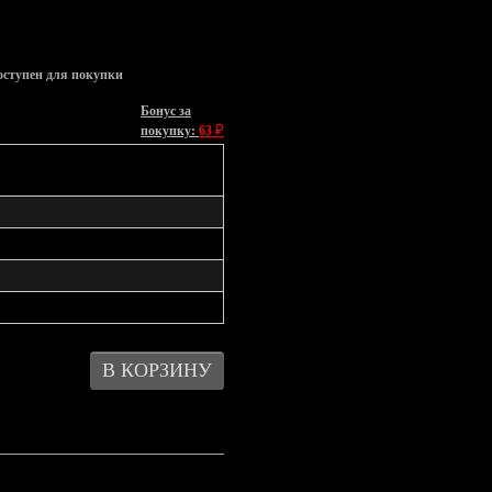
оступен для покупки
Бонус за
₽
покупку:
63