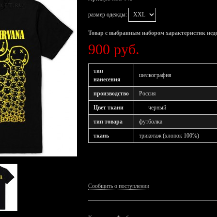
размер одежды:
Товар с выбранным набором характеристик нед
900 руб.
тип
шелкография
нанесения
производство
Россия
Цвет ткани
черный
тип товара
футболка
ткань
трикотаж (хлопок 100%)
Сообщить о поступлении