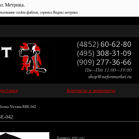
кс Метрика.
льзование cookie-файлов, сервиса Яндекс.метрика .
(4852)
60-62-80
(495)
308-31-09
(909)
277-36-66
Пн—Пт 11:00—19:00
shop@neformarket.ru
доставка
Контакты и реквизиты
болка Nirvana RBE-042
E-042
Артикул:
RBE-042