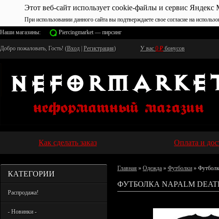
Этот веб-сайт использует cookie-файлы и сервис Яндекс 
При использовании данного сайта вы подтверждаете свое согласие на использо
Наши магазины:
Piercingmarket — пирсинг
Добро пожаловать, Гость! (
Вход
|
Регистрация
)
У вас
0
₽
бонусов
Как сделать заказ
Оплата и дос
Главная
»
Одежда
»
Футболки
» Футболк
КАТЕГОРИИ
ФУТБОЛКА NAPALM DEATH
Распродажа!
- Новинки -