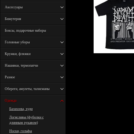
Аксессуары
Бижутерия
Боксы, подарочные наборы
Головные уборы
Кружки, фляжки
Нашивки, термопатчи
Разное
Обереги, амулеты, талисманы
Одежда
Балахоны, худи
Логнсливы (фуболки с
длинным рукавом)
Носки, гольфы