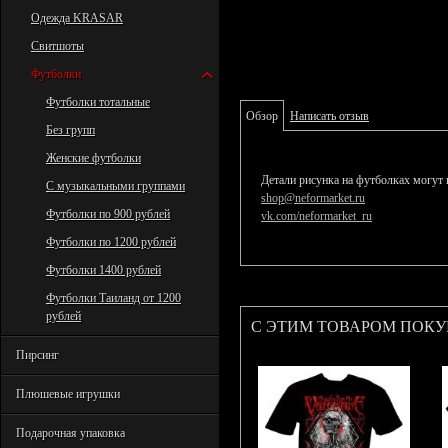
Одежда KRASAR
Свитшоты
Футболки
Футболки тотальные
Обзор
Написать отзыв
Без групп
Женские футболки
Детали рисунка на футболках могут 
С музыкальными группами
shop@neformarket.ru
Футболки по 900 рублей
vk.com/neformarket_ru
Футболки по 1200 рублей
Футболки 1400 рублей
Футболки Таиланд от 1200
рублей
С ЭТИМ ТОВАРОМ ПОК
Пирсинг
Плюшевые игрушки
Подарочная упаковка