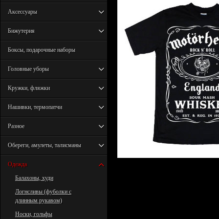
Аксессуары
Бижутерия
Боксы, подарочные наборы
Головные уборы
Кружки, фляжки
Нашивки, термопатчи
Разное
Обереги, амулеты, талисманы
Одежда
Балахоны, худи
Логнсливы (фуболки с
длинным рукавом)
Носки, гольфы