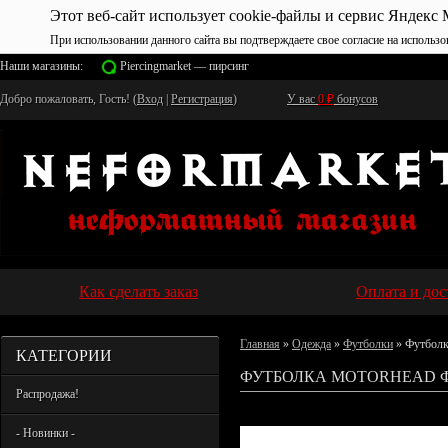
Этот веб-сайт использует cookie-файлы и сервис Яндекс 
При использовании данного сайта вы подтверждаете свое согласие на использо
Наши магазины:
Piercingmarket — пирсинг
Добро пожаловать, Гость! (
Вход
|
Регистрация
)
У вас
0
₽
бонусов
Как сделать заказ
Оплата и дос
Главная
»
Одежда
»
Футболки
» Футболк
КАТЕГОРИИ
ФУТБОЛКА MOTORHEAD Ф
Распродажа!
- Новинки -