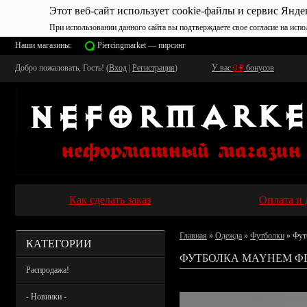
Этот веб-сайт использует cookie-файлы и сервис Янде
При использовании данного сайта вы подтверждаете свое согласие на испо
Наши магазины:
Piercingmarket — пирсинг
Добро пожаловать, Гость! (
Вход
|
Регистрация
)
У вас
0
₽
бонусов
Как сделать заказ
Оплата и 
Главная
»
Одежда
»
Футболки
» Фут
КАТЕГОРИИ
ФУТБОЛКА MAYHEM ФГ
Распродажа!
- Новинки -