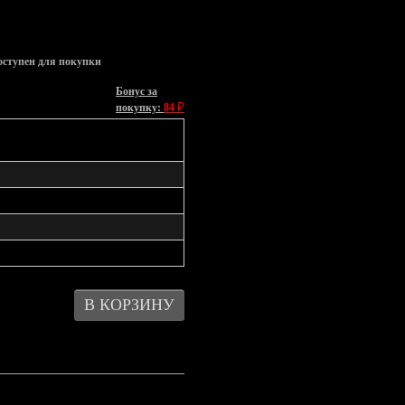
оступен для покупки
Бонус за
₽
покупку:
84