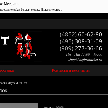
кс Метрика.
льзование cookie-файлов, сервиса Яндекс.метрика .
(4852)
60-62-80
(495)
308-31-09
(909)
277-36-66
Пн—Пт 11:00—19:00
shop@neformarket.ru
доставка
Контакты и реквизиты
болка MayheM ФГ096
096
Артикул:
ФГ096