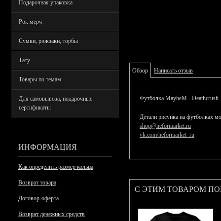
Подарочная упаковка
Рок мерч
Сумки, рюкзаки, торбы
Тату
Обзор
Написать отзыв
Товары по темам
Футболка MayheM - Deathcrush
Для самовывоза; подарочные
сертификаты
Детали рисунка на футболках мо
shop@neformarket.ru
vk.com/neformarket_ru
ИНФОРМАЦИЯ
Как определить размер кольца
Возврат товара
С ЭТИМ ТОВАРОМ П
Договор-оферта
Возврат денежных средств