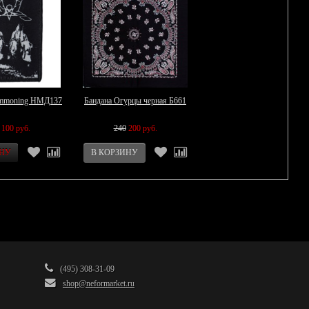
mmoning НМД137
Бандана Огурцы черная Б661
100 руб.
240
200 руб.
(495) 308-31-09
shop@neformarket.ru