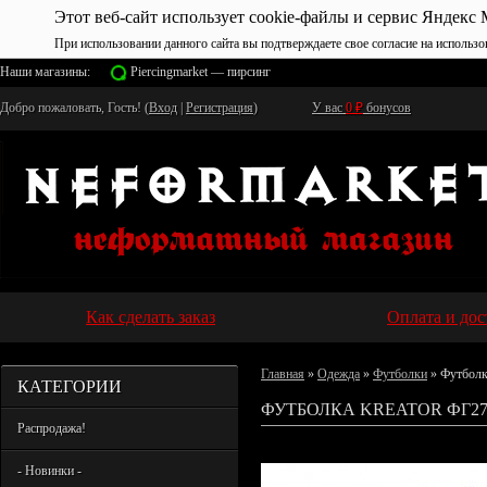
Этот веб-сайт использует cookie-файлы и сервис Яндекс 
При использовании данного сайта вы подтверждаете свое согласие на использо
Наши магазины:
Piercingmarket — пирсинг
Добро пожаловать, Гость! (
Вход
|
Регистрация
)
У вас
0
₽
бонусов
Как сделать заказ
Оплата и дос
Главная
»
Одежда
»
Футболки
» Футболк
КАТЕГОРИИ
ФУТБОЛКА KREATOR ФГ27
Распродажа!
- Новинки -