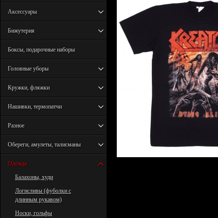
Аксессуары
Бижутерия
Боксы, подарочные наборы
Головные уборы
Кружки, фляжки
Нашивки, термопатчи
Разное
Обереги, амулеты, талисманы
Одежда
Балахоны, худи
Логнсливы (фуболки с
длинным рукавом)
Носки, гольфы