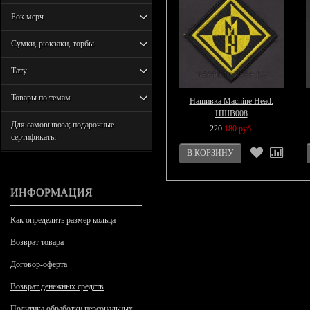
Рок мерч
Сумки, рюкзаки, торбы
Тату
Товары по темам
Нашивка Machine Head.
НШВ008
Для самовывоза; подарочные
220
180 руб.
сертификаты
ИНФОРМАЦИЯ
Как определить размер кольца
Возврат товара
Договор-оферта
Возврат денежных средств
Политика обработки персональных