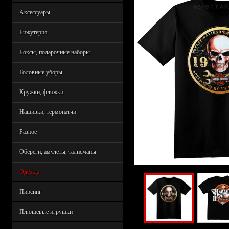
Аксессуары
Бижутерия
Боксы, подарочные наборы
Головные уборы
Кружки, фляжки
Нашивки, термопатчи
Разное
Обереги, амулеты, талисманы
Одежда
Пирсинг
Плюшевые игрушки