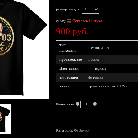
размер одежды:
склад:
Осталась 1 штука
900 руб.
тип
шелкография
нанесения
производство
Россия
Цвет ткани
черный
тип товара
футболка
ткань
трикотаж (хлопок 100%)
Количество:
Категории:
Футболки