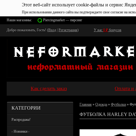
Этот веб-сайт использует cookie-файлы и сервис Янде
При использовании данного сайта вы подтверждаете свое согласие на испо
Наши магазины:
Piercingmarket — пирсинг
Добро пожаловать, Гость! (
Вход
|
Регистрация
)
У вас
0
₽
бонусов
Как сделать заказ
Оплата и 
Главная
»
Одежда
»
Футболки
» Фут
КАТЕГОРИИ
ФУТБОЛКА HARLEY DA
Распродажа!
- Новинки -