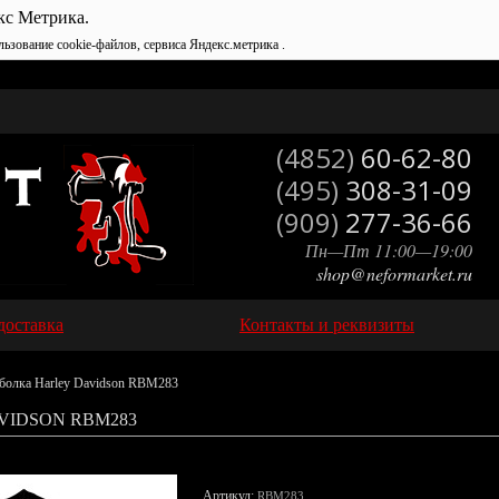
кс Метрика.
льзование cookie-файлов, сервиса Яндекс.метрика .
(4852)
60-62-80
(495)
308-31-09
(909)
277-36-66
Пн—Пт 11:00—19:00
shop@neformarket.ru
доставка
Контакты и реквизиты
болка Harley Davidson RBM283
VIDSON RBM283
Артикул:
RBM283