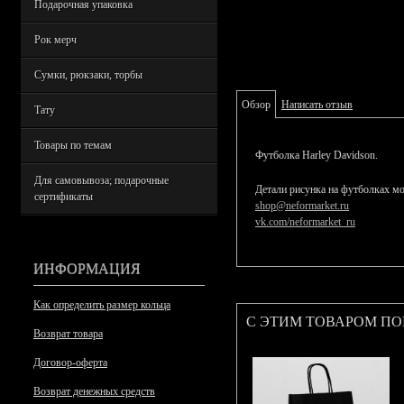
Подарочная упаковка
Рок мерч
Сумки, рюкзаки, торбы
Обзор
Написать отзыв
Тату
Товары по темам
Футболка Harley Davidson.
Для самовывоза; подарочные
Детали рисунка на футболках мо
сертификаты
shop@neformarket.ru
vk.com/neformarket_ru
ИНФОРМАЦИЯ
Как определить размер кольца
С ЭТИМ ТОВАРОМ П
Возврат товара
Договор-оферта
Возврат денежных средств