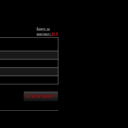
Бонус за
₽
покупку:
63