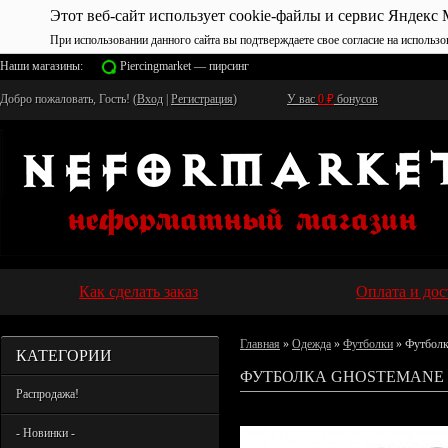
Этот веб-сайт использует cookie-файлы и сервис Яндекс 
При использовании данного сайта вы подтверждаете свое согласие на использо
Наши магазины:
Piercingmarket — пирсинг
Добро пожаловать, Гость! (
Вход
|
Регистрация
)
У вас
0
₽
бонусов
Как сделать заказ
Оплата и дос
Главная
»
Одежда
»
Футболки
» Футболк
КАТЕГОРИИ
ФУТБОЛКА GHOSTEMANE 
Распродажа!
- Новинки -