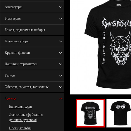
Аксессуары
Бижутерия
Боксы, подарочные наборы
Головные уборы
Кружки, фляжки
Нашивки, термопатчи
Разное
Обереги, амулеты, талисманы
Одежда
Балахоны, худи
Логнсливы (фуболки с
длинным рукавом)
Носки, гольфы