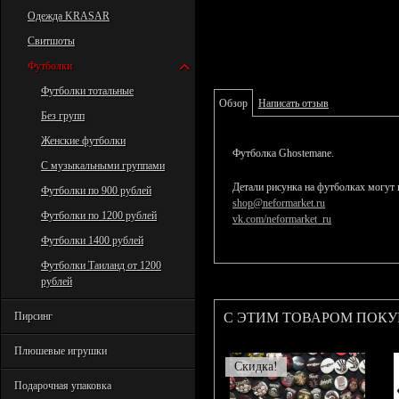
Одежда KRASAR
Свитшоты
Футболки
Футболки тотальные
Обзор
Написать отзыв
Без групп
Женские футболки
Футболка Ghostemane.
С музыкальными группами
Детали рисунка на футболках могут 
Футболки по 900 рублей
shop@neformarket.ru
Футболки по 1200 рублей
vk.com/neformarket_ru
Футболки 1400 рублей
Футболки Таиланд от 1200
рублей
С ЭТИМ ТОВАРОМ ПОК
Пирсинг
Плюшевые игрушки
Скидка!
Подарочная упаковка