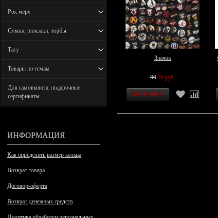
Рок мерч
Сумки, рюкзаки, торбы
Тату
Значок
Товары по темам
90
70 руб.
Для самовывоза; подарочные
сертификаты
ИНФОРМАЦИЯ
Как определить размер кольца
Возврат товара
Договор-оферта
Возврат денежных средств
Политика обработки персональных