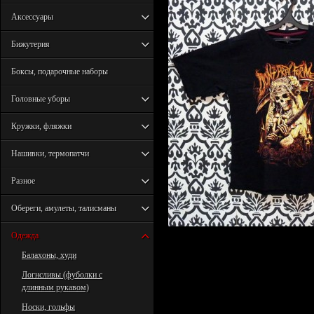
Аксессуары
Бижутерия
Боксы, подарочные наборы
Головные уборы
Кружки, фляжки
Нашивки, термопатчи
Разное
Обереги, амулеты, талисманы
Одежда
Балахоны, худи
Логнсливы (фуболки с
длинным рукавом)
Носки, гольфы