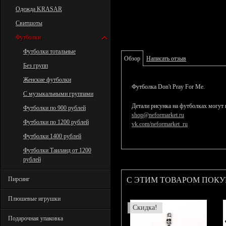
Одежда KRASAR
Свитшоты
Футболки
Футболки тотальные
Обзор
Написать отзыв
Без групп
Женские футболки
Футболка Don't Pray For Me.
С музыкальными группами
Детали рисунка на футболках могут 
Футболки по 900 рублей
shop@neformarket.ru
Футболки по 1200 рублей
vk.com/neformarket_ru
Футболки 1400 рублей
Футболки Таиланд от 1200
рублей
С ЭТИМ ТОВАРОМ ПОК
Пирсинг
Плюшевые игрушки
Скидка!
Подарочная упаковка