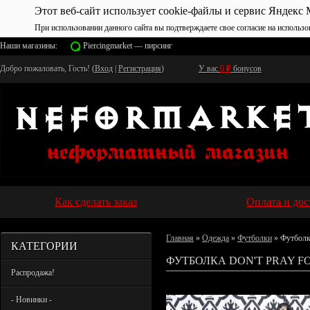
Этот веб-сайт использует cookie-файлы и сервис Яндекс 
При использовании данного сайта вы подтверждаете свое согласие на использо
Наши магазины:
Piercingmarket — пирсинг
Добро пожаловать, Гость! (
Вход
|
Регистрация
)
У вас
0
₽
бонусов
Как сделать заказ
Оплата и дос
Главная
»
Одежда
»
Футболки
» Футболк
КАТЕГОРИИ
ФУТБОЛКА DON'T PRAY FO
Распродажа!
- Новинки -