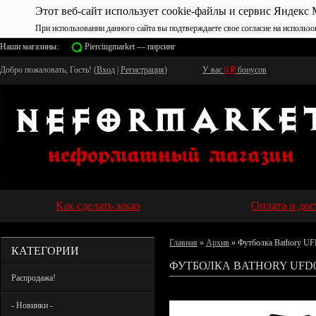
Этот веб-сайт использует cookie-файлы и сервис Яндекс 
При использовании данного сайта вы подтверждаете свое согласие на использо
Наши магазины:
Piercingmarket — пирсинг
Добро пожаловать, Гость! (
Вход
|
Регистрация
)
У вас
0
₽
бонусов
Как сделать заказ
Оплата и дос
Главная
»
Архив
» Футболка Bathory U
КАТЕГОРИИ
ФУТБОЛКА BATHORY UFD
Распродажа!
- Новинки -