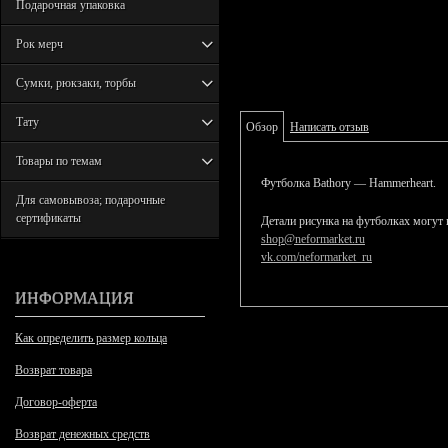
Подарочная упаковка
Рок мерч
Сумки, рюкзаки, торбы
Тату
Обзор
Написать отзыв
Товары по темам
Футболка Bathory — Hammerheart.
Для самовывоза; подарочные
сертификаты
Детали рисунка на футболках могут 
shop@neformarket.ru
vk.com/neformarket_ru
ИНФОРМАЦИЯ
Как определить размер кольца
Возврат товара
Договор-оферта
Возврат денежных средств