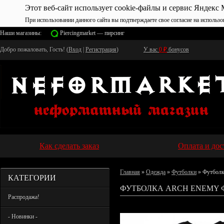
Этот веб-сайт использует cookie-файлы и сервис Яндекс 
При использовании данного сайта вы подтверждаете свое согласие на использо
Наши магазины:
Piercingmarket — пирсинг
Добро пожаловать, Гость! (
Вход
|
Регистрация
)
У вас
0
₽
бонусов
Как сделать заказ
Оплата и дос
Главная
»
Одежда
»
Футболки
» Футболк
КАТЕГОРИИ
ФУТБОЛКА ARCH ENEMY 
Распродажа!
- Новинки -