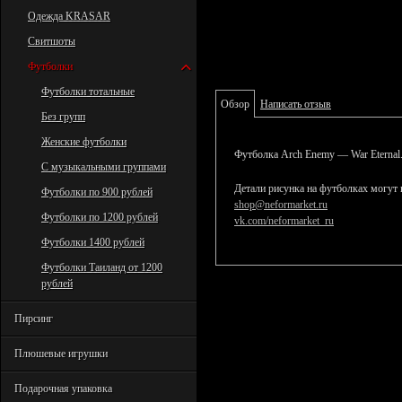
Одежда KRASAR
Свитшоты
Футболки
Футболки тотальные
Обзор
Написать отзыв
Без групп
Женские футболки
Футболка Arch Enemy — War Eternal
С музыкальными группами
Детали рисунка на футболках могут 
Футболки по 900 рублей
shop@neformarket.ru
Футболки по 1200 рублей
vk.com/neformarket_ru
Футболки 1400 рублей
Футболки Таиланд от 1200
рублей
Пирсинг
Плюшевые игрушки
Подарочная упаковка