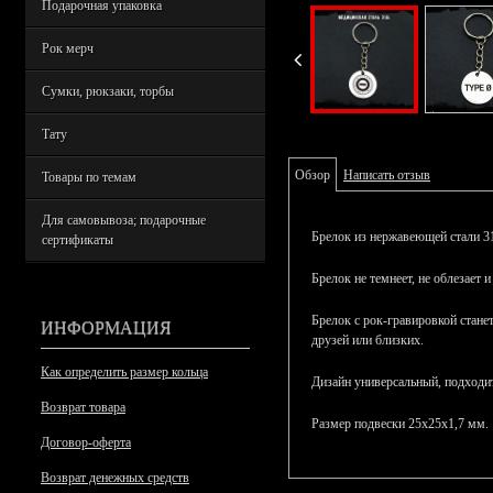
Подарочная упаковка
Рок мерч
Сумки, рюкзаки, торбы
Тату
Обзор
Написать отзыв
Товары по темам
Для самовывоза; подарочные
Брелок из нержавеющей стали 31
сертификаты
Брелок не темнеет, не облезает и
Брелок с рок-гравировкой стан
ИНФОРМАЦИЯ
друзей или близких.
Как определить размер кольца
Дизайн универсальный, подход
Возврат товара
Размер подвески 25х25х1,7 мм.
Договор-оферта
Возврат денежных средств