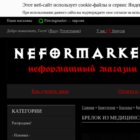
Этот веб-сайт использует cookie-файлы и сервис Янде
При использовании данного сайта вы подтверждаете свое согласие на испо
Наши магазины:
Piercingmarket — пирсинг
Добро пожаловать, Гость! (
Вход
|
Регистрация
)
У вас
0
₽
бонусов
Как сделать заказ
Оплата и 
Главная
»
Бижутерия
»
Брелоки
» Бр
КАТЕГОРИИ
БРЕЛОК ИЗ МЕДИЦИНСК
Распродажа!
- Новинки -