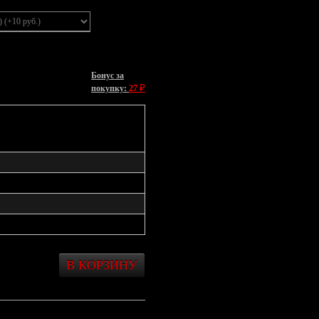
Бонус за
₽
покупку:
27