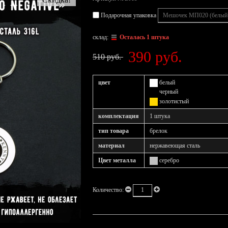
Подарочная упаковка
склад:
Осталась 1 штука
390 руб.
510 руб.
цвет
белый
черный
золотистый
комплектация
1 штука
тип товара
брелок
материал
нержавеющая сталь
Цвет металла
серебро
Количество: