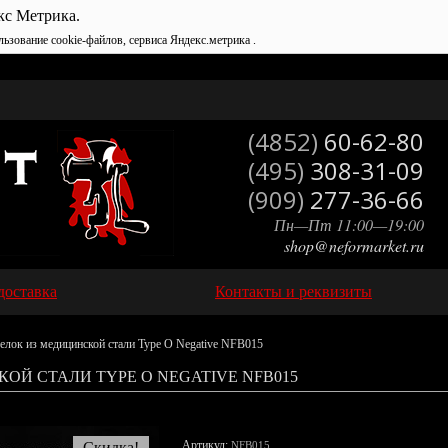
кс Метрика.
льзование cookie-файлов, сервиса Яндекс.метрика .
(4852)
60-62-80
(495)
308-31-09
(909)
277-36-66
Пн—Пт 11:00—19:00
shop@neformarket.ru
доставка
Контакты и реквизиты
елок из медицинской стали Type O Negative NFB015
ОЙ СТАЛИ TYPE O NEGATIVE NFB015
Артикул:
Скидка!
NFB015