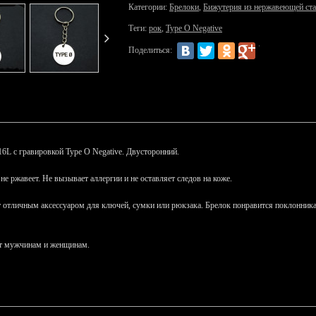
Категории:
Брелоки
,
Бижутерия из нержавеющей ст
Теги:
рок
,
Type O Negative
Поделиться:
6L с гравировкой Type O Negative. Двусторонний.
 не ржавеет. Не вызывает аллергии и не оставляет следов на коже.
ет отличным аксессуаром для ключей, сумки или рюкзака. Брелок понравится поклонни
ит мужчинам и женщинам.