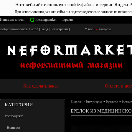
Этот веб-сайт использует cookie-файлы и сервис Яндекс 
При использовании данного сайта вы подтверждаете свое согласие на использо
Наши магазины:
Piercingmarket — пирсинг
Добро пожаловать, Гость! (
Вход
|
Регистрация
)
У вас
0
₽
бонусов
Как сделать заказ
Оплата и дос
Главная
»
Бижутерия
»
Брелоки
» Брелок
КАТЕГОРИИ
БРЕЛОК ИЗ МЕДИЦИНСКОЙ
Распродажа!
- Новинки -