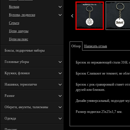
Кольца
Кулоны, подвески
Серьги
Цепи, шнуры
Цепи на пояс
Обзор
Написать отзыв
Боксы, подарочные наборы
Головные уборы
Брелок из нержавеющей стали 316L с
Кружки, фляжки
Брелок Слипкнот не темнеет, не обле
Нашивки, термопатчи
Брелок с рок-гравировкой станет о
друзей или близких.
Разное
Дизайн универсальный, подходит м
Обереги, амулеты, талисманы
Размер подвески 25х25х1,7 мм.
Одежда
Пирсинг