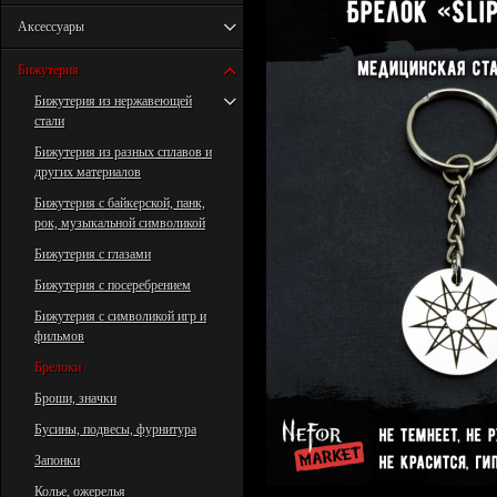
Аксессуары
Бижутерия
Бижутерия из нержавеющей
стали
Бижутерия из разных сплавов и
других материалов
Бижутерия с байкерской, панк,
рок, музыкальной символикой
Бижутерия с глазами
Бижутерия с посеребрением
Бижутерия с символикой игр и
фильмов
Брелоки
Броши, значки
Бусины, подвесы, фурнитура
Запонки
Колье, ожерелья