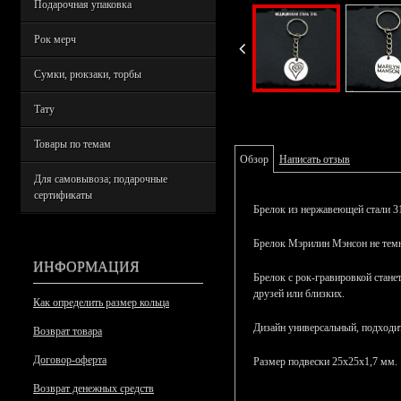
Подарочная упаковка
Рок мерч
Сумки, рюкзаки, торбы
Тату
Товары по темам
Обзор
Написать отзыв
Для самовывоза; подарочные
сертификаты
Брелок из нержавеющей стали 31
Брелок Мэрилин Мэнсон не темнее
ИНФОРМАЦИЯ
Брелок с рок-гравировкой стан
друзей или близких.
Как определить размер кольца
Дизайн универсальный, подход
Возврат товара
Договор-оферта
Размер подвески 25х25х1,7 мм.
Возврат денежных средств