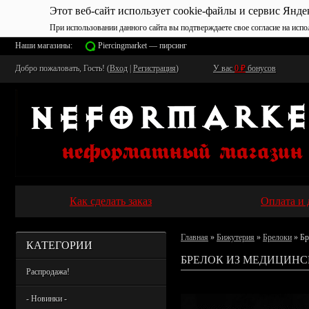
Этот веб-сайт использует cookie-файлы и сервис Янде
При использовании данного сайта вы подтверждаете свое согласие на испо
Наши магазины:
Piercingmarket — пирсинг
Добро пожаловать, Гость! (
Вход
|
Регистрация
)
У вас
0
₽
бонусов
Как сделать заказ
Оплата и 
Главная
»
Бижутерия
»
Брелоки
» Бр
КАТЕГОРИИ
БРЕЛОК ИЗ МЕДИЦИНС
Распродажа!
- Новинки -