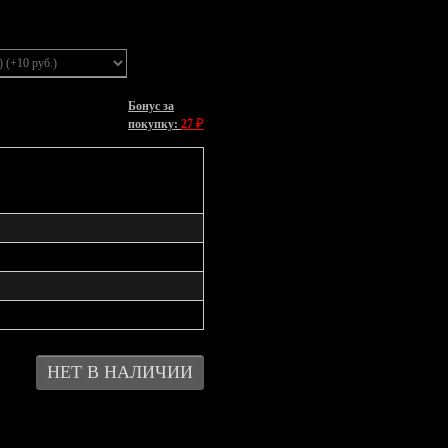
Бонус за
₽
покупку:
27