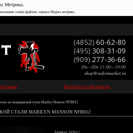
кс Метрика.
льзование cookie-файлов, сервиса Яндекс.метрика .
(4852)
60-62-80
(495)
308-31-09
(909)
277-36-66
Пн—Пт 11:00—19:00
shop@neformarket.ru
доставка
Контакты и реквизиты
елок из медицинской стали Marilyn Manson NFB012
КОЙ СТАЛИ MARILYN MANSON NFB012
Артикул:
NFB012