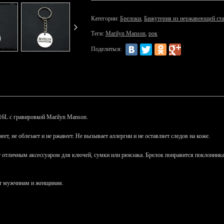
Категории:
Брелоки
,
Бижутерия из нержавеющей ст
Теги:
Marilyn Manson
,
рок
Поделиться:
6L с гравировкой Marilyn Manson.
т, не облезает и не ржавеет. Не вызывает аллергии и не оставляет следов на коже.
ет отличным аксессуаром для ключей, сумки или рюкзака. Брелок понравится поклонни
ит мужчинам и женщинам.