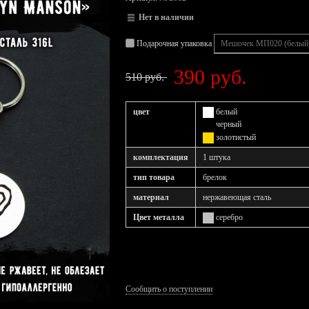
Нет в наличии
Подарочная упаковка
390 руб.
510 руб.
цвет
белый
черный
золотистый
комплектация
1 штука
тип товара
брелок
материал
нержавеющая сталь
Цвет металла
серебро
Сообщить о поступлении