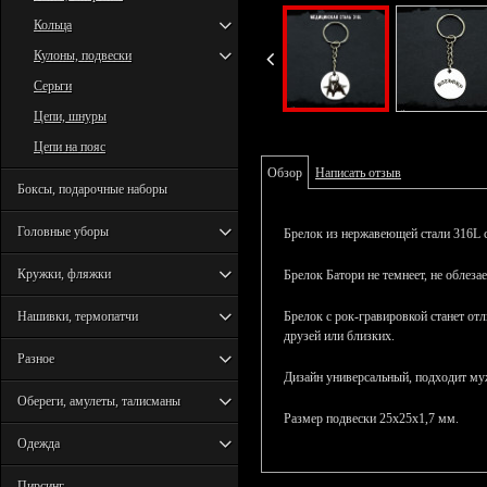
Кольца
Кулоны, подвески
Серьги
Цепи, шнуры
Цепи на пояс
Обзор
Написать отзыв
Боксы, подарочные наборы
Головные уборы
Брелок из нержавеющей стали 316L с
Кружки, фляжки
Брелок Батори не темнеет, не облезае
Нашивки, термопатчи
Брелок с рок-гравировкой станет о
друзей или близких.
Разное
Дизайн универсальный, подходит м
Обереги, амулеты, талисманы
Размер подвески 25х25х1,7 мм.
Одежда
Пирсинг