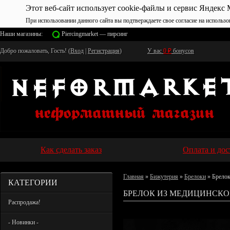
Этот веб-сайт использует cookie-файлы и сервис Яндекс 
При использовании данного сайта вы подтверждаете свое согласие на использо
Наши магазины:
Piercingmarket — пирсинг
Добро пожаловать, Гость! (
Вход
|
Регистрация
)
У вас
0
₽
бонусов
Как сделать заказ
Оплата и дос
Главная
»
Бижутерия
»
Брелоки
» Брелок
КАТЕГОРИИ
БРЕЛОК ИЗ МЕДИЦИНСКО
Распродажа!
- Новинки -