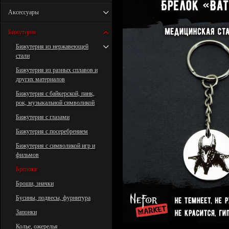
Аксессуары
Бижутерия
Бижутерия из нержавеющей
стали
Бижутерия из разных сплавов и
других материалов
Бижутерия с байкерской, панк,
рок, музыкальной символикой
Бижутерия с глазами
Бижутерия с посеребрением
Бижутерия с символикой игр и
фильмов
Брелоки
Броши, значки
Бусины, подвесы, фурнитура
Запонки
Колье, ожерелья