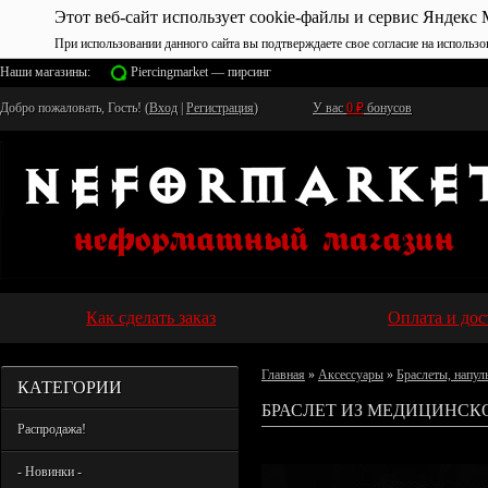
Этот веб-сайт использует cookie-файлы и сервис Яндекс 
При использовании данного сайта вы подтверждаете свое согласие на использо
Наши магазины:
Piercingmarket — пирсинг
Добро пожаловать, Гость! (
Вход
|
Регистрация
)
У вас
0
₽
бонусов
Как сделать заказ
Оплата и дос
Главная
»
Аксессуары
»
Браслеты, напул
КАТЕГОРИИ
БРАСЛЕТ ИЗ МЕДИЦИНСКО
Распродажа!
- Новинки -