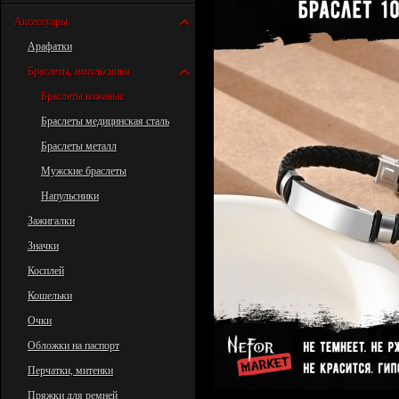
Аксессуары
Арафатки
Браслеты, напульсники
Браслеты кожаные
Браслеты медицинская сталь
Браслеты металл
Мужские браслеты
Напульсники
Зажигалки
Значки
Косплей
Кошельки
Очки
Обложки на паспорт
Перчатки, митенки
Пряжки для ремней