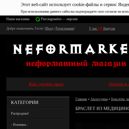
Этот веб-сайт использует cookie-файлы и сервис Янде
При использовании данного сайта вы подтверждаете свое согласие на испо
Наши магазины:
Piercingmarket — пирсинг
Добро пожаловать, Гость! (
Вход
|
Регистрация
)
У вас
0
₽
бонусов
Как сделать заказ
Оплата и 
Главная
»
Аксессуары
»
Браслеты, н
КАТЕГОРИИ
БРАСЛЕТ ИЗ МЕДИЦИН
Распродажа!
- Новинки -