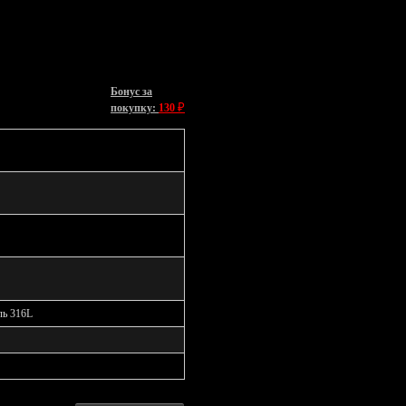
Бонус за
₽
покупку:
130
ль 316L