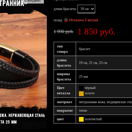
длина браслета:
склад:
Осталось 2 штуки
1 850 руб.
1 990 руб.
тип
браслет
товара
длина
19 см, 21 см, 23 см
браслета
ширина
25 мм
браслета
Цвет
чёрный
металла
золото
материал
натуральная кожа, медицинская ста
покрытие
титан
цвет
золотистый