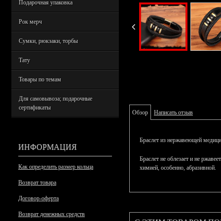
Подарочная упаковка
Рок мерч
Сумки, рюкзаки, торбы
Тату
Товары по темам
Для самовывоза; подарочные
сертификаты
Обзор
Написать отзыв
Браслет из нержавеющей медицин
ИНФОРМАЦИЯ
Браслет не облезает и не ржаве
Как определить размер кольца
химией, особенно, абразивной.
Возврат товара
Договор-оферта
Возврат денежных средств