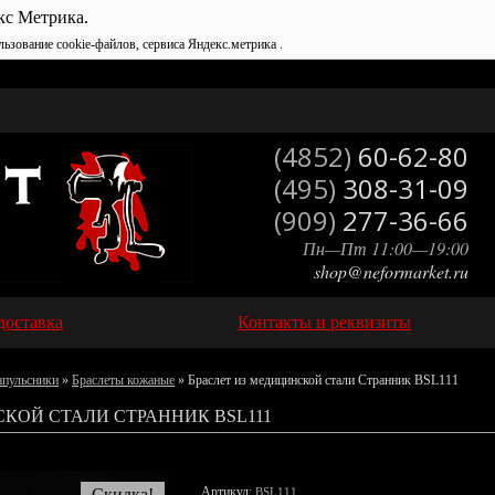
кс Метрика.
льзование cookie-файлов, сервиса Яндекс.метрика .
(4852)
60-62-80
(495)
308-31-09
(909)
277-36-66
Пн—Пт 11:00—19:00
shop@neformarket.ru
доставка
Контакты и реквизиты
апульсники
»
Браслеты кожаные
» Браслет из медицинской стали Странник BSL111
СКОЙ СТАЛИ СТРАННИК BSL111
Артикул:
Скидка!
BSL111