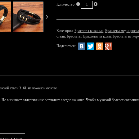
Количество:
Категории:
Браслеты кожаные
,
Браслеты медицинска
стали
,
Браслеты
,
Браслеты из кожи
,
Браслеты из нер
Поделиться:
ской стали 316L на кожаной основе.
ет. Не вызывает аллергии и не оставляет следов на коже. Чтобы мужской браслет сохран