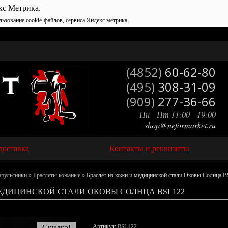
кс Метрика.
льзование cookie-файлов, сервиса Яндекс.метрика .
(4852)
60-62-80
(495)
308-31-09
(909)
277-36-66
Пн—Пт 11:00—19:00
shop@neformarket.ru
доставка
Контакты и реквизиты
апульсники
»
Браслеты кожаные
» Браслет из кожи и медицинской стали Оковы Солнца 
МЕДИЦИНСКОЙ СТАЛИ ОКОВЫ СОЛНЦА BSL122
Артикул:
Скидка!
BSL122