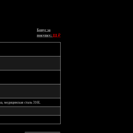
Бонус за
₽
покупку:
111
жа, медицинская сталь 316L