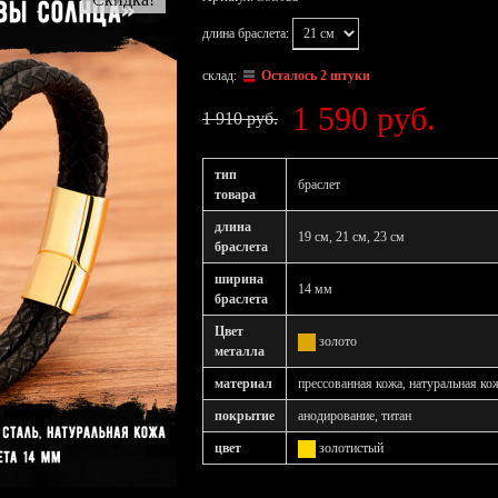
длина браслета:
склад:
Осталось 2 штуки
1 590 руб.
1 910 руб.
тип
браслет
товара
длина
19 см, 21 см, 23 см
браслета
ширина
14 мм
браслета
Цвет
золото
металла
материал
прессованная кожа, натуральная ко
покрытие
анодирование, титан
цвет
золотистый