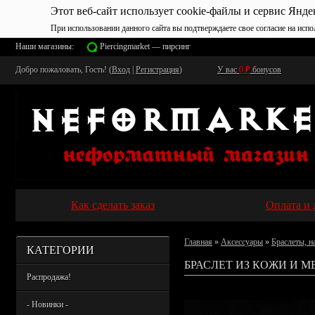
Этот веб-сайт использует cookie-файлы и сервис Янде
При использовании данного сайта вы подтверждаете свое согласие на испо
Наши магазины:
Piercingmarket — пирсинг
Добро пожаловать, Гость! (
Вход
|
Регистрация
)
У вас
0
₽
бонусов
Как сделать заказ
Оплата и 
Главная
»
Аксессуары
»
Браслеты, н
КАТЕГОРИИ
БРАСЛЕТ ИЗ КОЖИ И 
Распродажа!
- Новинки -