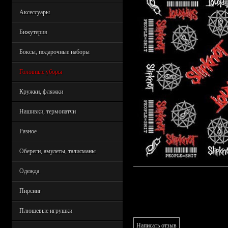
Аксессуары
Бижутерия
Боксы, подарочные наборы
Головные уборы
Кружки, фляжки
Нашивки, термопатчи
Разное
Обереги, амулеты, талисманы
Одежда
Пирсинг
Плюшевые игрушки
Написать отзыв