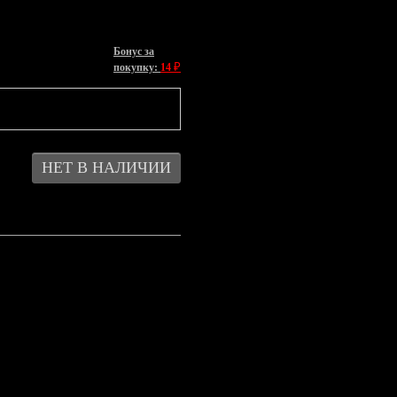
Бонус за
₽
покупку:
14