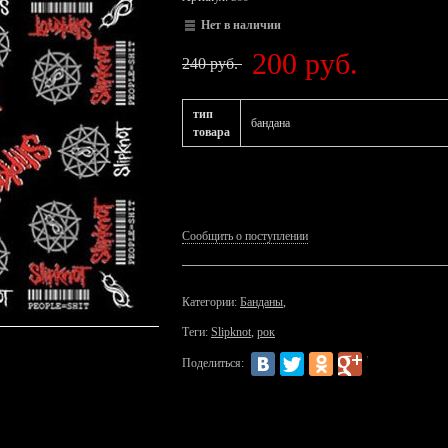
Нет в наличии
200 руб.
240 руб.
тип
бандана
товара
Сообщить о поступлении
Категории:
Банданы
,
Теги:
Slipknot
,
рок
Поделиться: