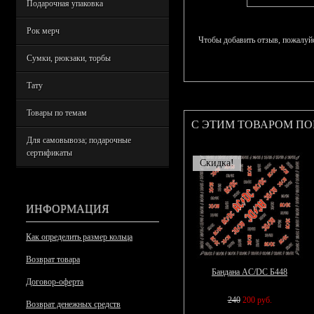
Подарочная упаковка
Рок мерч
Чтобы добавить отзыв, пожалуй
Сумки, рюкзаки, торбы
Тату
Товары по темам
С ЭТИМ ТОВАРОМ П
Для самовывоза; подарочные
сертификаты
Скидка!
ИНФОРМАЦИЯ
Как определить размер кольца
Возврат товара
Бандана AC/DC Б448
Договор-оферта
240
200 руб.
Возврат денежных средств