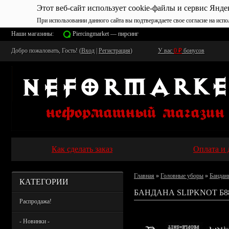
Этот веб-сайт использует cookie-файлы и сервис Янде
При использовании данного сайта вы подтверждаете свое согласие на испо
Наши магазины:
Piercingmarket — пирсинг
Добро пожаловать, Гость! (
Вход
|
Регистрация
)
У вас
0
₽
бонусов
Как сделать заказ
Оплата и 
Главная
»
Головные уборы
»
Бандан
КАТЕГОРИИ
БАНДАНА SLIPKNOT Б8
Распродажа!
- Новинки -