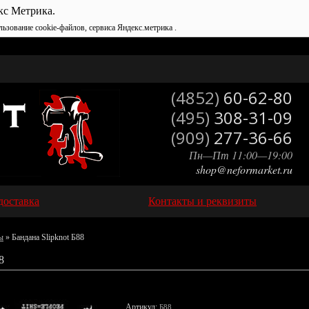
кс Метрика.
льзование cookie-файлов, сервиса Яндекс.метрика .
(4852)
60-62-80
(495)
308-31-09
(909)
277-36-66
Пн—Пт 11:00—19:00
shop@neformarket.ru
доставка
Контакты и реквизиты
ы
» Бандана Slipknot Б88
8
Артикул:
Б88