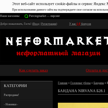
Этот веб-сайт использует cookie-файлы и сервис Яндекс 
При использовании данного сайта вы подтверждаете свое согласие на использо
Наши магазины:
Piercingmarket — пирсинг
Добро пожаловать, Гость! (
Вход
|
Регистрация
)
У вас
0
₽
бонусов
Как сделать заказ
Оплата и дос
Главная
»
Головные уборы
»
Банданы
» Б
КАТЕГОРИИ
БАНДАНА NIRVANA Б28.1
Распродажа!
- Новинки -