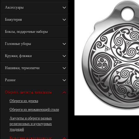
Аксессуары
Бижутерия
Боксы, подарочные наборы
Головные уборы
Кружки, фляжки
Нашивки, термопатчи
Разное
Обереги, амулеты, талисманы
Обереги из дерева
Обереги из нержавеющей стали
Амулеты и обереги разных
религиозных и культурных
традиций
Кельтские и скандинавские