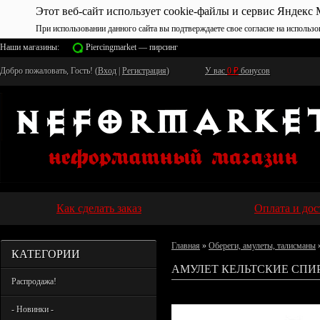
Этот веб-сайт использует cookie-файлы и сервис Яндекс 
При использовании данного сайта вы подтверждаете свое согласие на использо
Наши магазины:
Piercingmarket — пирсинг
Добро пожаловать, Гость! (
Вход
|
Регистрация
)
У вас
0
₽
бонусов
Как сделать заказ
Оплата и дос
Главная
»
Обереги, амулеты, талисманы
КАТЕГОРИИ
АМУЛЕТ КЕЛЬТСКИЕ СПИ
Распродажа!
- Новинки -