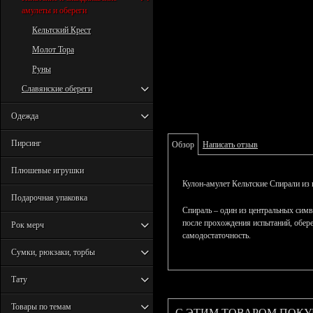
амулеты и обереги
Кельтский Крест
Молот Тора
Руны
Славянские обереги
Одежда
Пирсинг
Обзор
Написать отзыв
Плюшевые игрушки
Кулон-амулет Кельтские Спирали из 
Подарочная упаковка
Спираль – один из центральных сим
после прохождения испытаний, обере
Рок мерч
самодостаточность.
Сумки, рюкзаки, торбы
Тату
Товары по темам
С ЭТИМ ТОВАРОМ ПОК